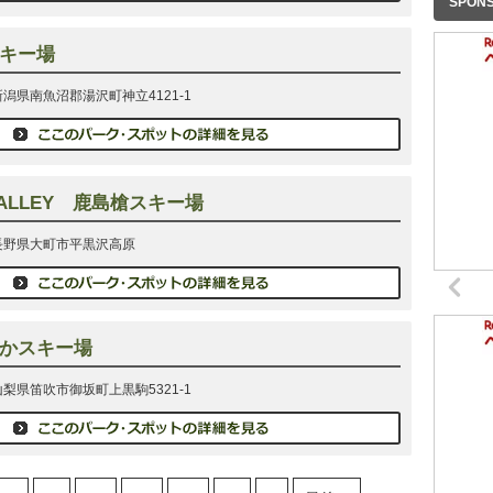
SPON
キー場
 新潟県南魚沼郡湯沢町神立4121-1
VALLEY 鹿島槍スキー場
1 長野県大町市平黒沢高原
かスキー場
 山梨県笛吹市御坂町上黒駒5321-1