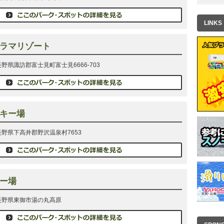
LINKS
ラマリゾート
 長野県諏訪郡富士見町富士見6666-703
キー場
2 長野県下高井郡野沢温泉村7653
ー場
1 長野県東御市湯の丸高原