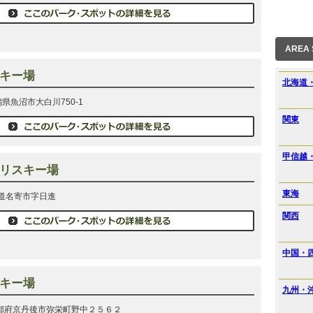
AREA
キー場
北海道
新潟県魚沼市大白川750-1
関東
甲信越
リスキー場
東海
北海道名寄市字日進
関西
中国・
キー場
九州・
1 京都府京丹後市弥栄町野中２５６２