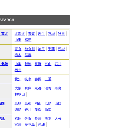
 SEARCH
・東北
北海道
青森
岩手
宮城
秋田
山形
福島
東京
神奈川
埼玉
千葉
茨城
栃木
群馬
・北陸
山梨
新潟
長野
富山
石川
福井
愛知
岐阜
静岡
三重
大阪
兵庫
京都
滋賀
奈良
和歌山
四国
鳥取
島根
岡山
広島
山口
徳島
香川
愛媛
高知
沖縄
福岡
佐賀
長崎
熊本
大分
宮崎
鹿児島
沖縄