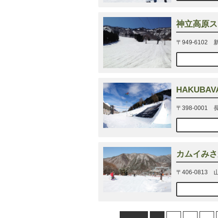
神立高原ス
〒949-6102
HAKUBA
〒398-000
カムイみさ
〒406-0813