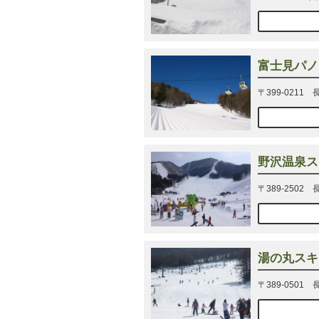
富士見パノ
〒399-0211
野沢温泉ス
〒389-250
湯の丸スキ
〒389-050