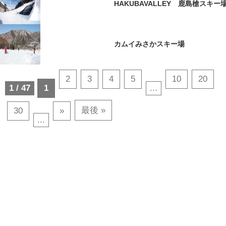
HAKUBAVALLEY 鹿島槍スキー
カムイみさかスキー場
2
3
4
5
10
20
1 / 47
1
...
最後 »
30
»
...