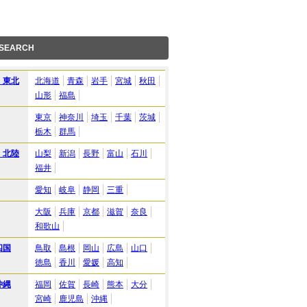
 SEARCH
・東北
北海道
青森
岩手
宮城
秋田
山形
福島
東京
神奈川
埼玉
千葉
茨城
栃木
群馬
・北陸
山梨
新潟
長野
富山
石川
福井
愛知
岐阜
静岡
三重
大阪
兵庫
京都
滋賀
奈良
和歌山
四国
鳥取
島根
岡山
広島
山口
徳島
香川
愛媛
高知
沖縄
福岡
佐賀
長崎
熊本
大分
宮崎
鹿児島
沖縄