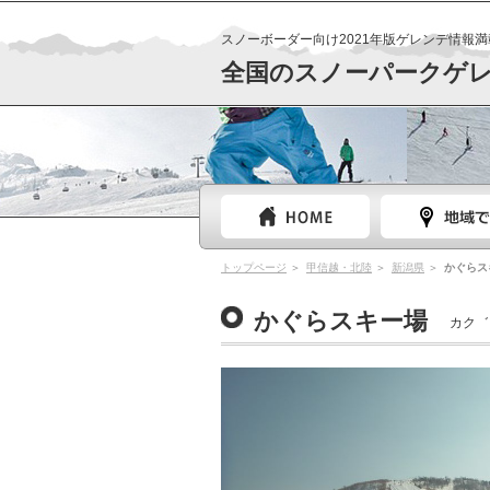
スノーボーダー向け2021年版ゲレンデ情報満
全国のスノーパークゲ
トップページ
甲信越・北陸
新潟県
かぐらス
かぐらスキー場
カク゛