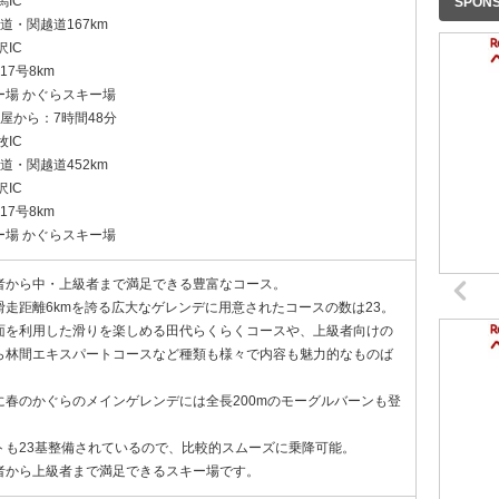
馬IC
SPON
越道・関越道167km
沢IC
道17号8km
ー場 かぐらスキー場
古屋から：7時間48分
牧IC
神道・関越道452km
沢IC
道17号8km
ー場 かぐらスキー場
者から中・上級者まで満足できる豊富なコース。
滑走距離6kmを誇る広大なゲレンデに用意されたコースの数は23。
面を利用した滑りを楽しめる田代らくらくコースや、上級者向けの
ら林間エキスパートコースなど種類も様々で内容も魅力的なものば
。
に春のかぐらのメインゲレンデには全長200mのモーグルバーンも登
トも23基整備されているので、比較的スムーズに乗降可能。
者から上級者まで満足できるスキー場です。