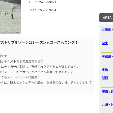
TEL : 025-788-9221
FAX : 025-788-9224
AREA
北海道
雪のトリプルゾーンはシーズンもコースもロング！
関東
。
場です。
甲信越
旬から５月下旬まで滑走できます。
」はディガーが常駐し、整備されたアイテムが楽しめます。
東海
コーン・ミニキッカーなどパーク初心者でも楽しめます。
かぐらメインゲレンデに誕生！
関西
ークは、巨大ビックエアーが誕生！お怪我のない様、チャレンジして
中国・
九州・