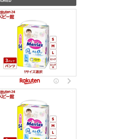
SORED