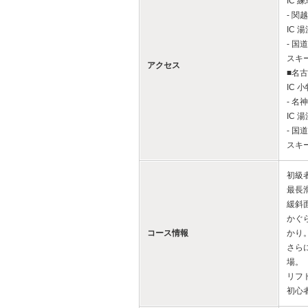
IC 練
- 関
IC 湯
- 国
スキ
アクセス
■名
IC 小
- 名
IC 湯
- 国
スキ
初級
最長
緩斜
かぐ
コース情報
かり
さら
場。
リフ
初心