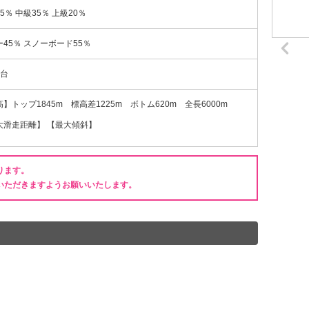
5％ 中級35％ 上級20％
45％ スノーボード55％
0台
】トップ1845m 標高差1225m ボトム620m 全長6000m
大滑走距離】 【最大傾斜】
ります。
いただきますようお願いいたします。