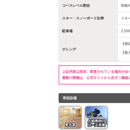
コースレベル割合
初級4
スキー・スノーボード比率
スキー
駐車場
2,55
【標高
ゲレンデ
【最
上記内容は現在、変更されている場合があ
最新の情報は、公式サイトから必ずご確認
常設設備