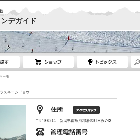
載！
レンデガイド
キー場
ラスキーシ゛ョウ
〒949-6211 新潟県南魚沼郡湯沢町三俣742