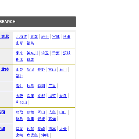
 SEARCH
・東北
北海道
青森
岩手
宮城
秋田
山形
福島
東京
神奈川
埼玉
千葉
茨城
栃木
群馬
・北陸
山梨
新潟
長野
富山
石川
福井
愛知
岐阜
静岡
三重
大阪
兵庫
京都
滋賀
奈良
和歌山
四国
鳥取
島根
岡山
広島
山口
徳島
香川
愛媛
高知
沖縄
福岡
佐賀
長崎
熊本
大分
宮崎
鹿児島
沖縄