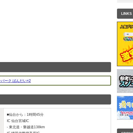
LINKS
パーク ばんだい×2
■仙台から：1時間45分
IC 仙台宮城IC
- 東北道・磐越道138km