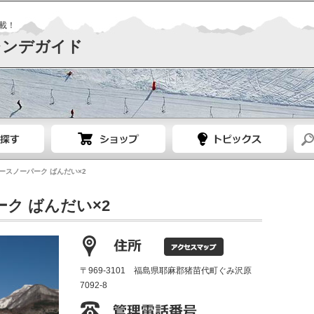
載！
レンデガイド
ースノーパーク ばんだい×2
ク ばんだい×2
〒969-3101 福島県耶麻郡猪苗代町ぐみ沢原
7092-8