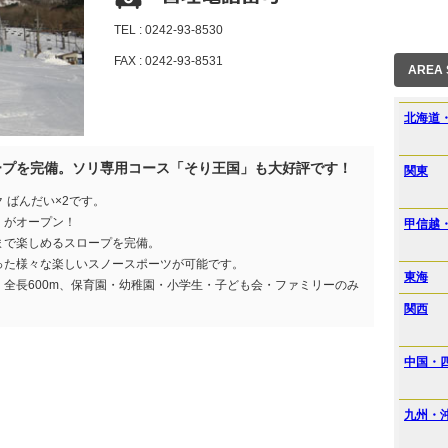
TEL : 0242-93-8530
FAX : 0242-93-8531
AREA
北海道
ープを完備。ソリ専用コース「そり王国」も大好評です！
関東
 ばんだい×2です。
」がオープン！
甲信越
まで楽しめるスロープを完備。
った様々な楽しいスノースポーツが可能です。
東海
全長600m、保育園・幼稚園・小学生・子ども会・ファミリーのみ
！
関西
中国・
九州・