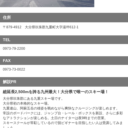
住所
〒879-4912 大分県玖珠郡九重町大字湯坪612-1
TEL
0973-79-2200
FAX
0973-73-0022
解説PR
総延長2,500mを誇る九州最大！大分県で唯一のスキー場！
大分県玖珠郡にある九重スキー場です。
大分県初の本格的なスキー場。
九重連山、阿蘇五岳の雄姿を眺めながら爽快なクルージングが楽しめます。
常設のボードパークには、ジャンプ台・レール・ボックスを新設、さらに多彩
なアトラクションが楽しめる。土日のナイターは夜9時までの営業。
スキースクールが常駐しているので脱ビギナーを目指したい人は受講してみま
しょう。