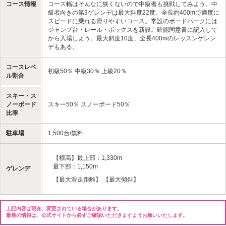
コース情報
コース幅はそんなに狭くないので中級者も挑戦してみよう。中
級者向きの第3ゲレンデは最大斜度22度、全長約400mで適度に
スピードに乗れる滑りやすいコース。常設のボードパークには
ジャンプ台・レール・ボックスを新設。確認同意書に記入して
から入場しよう。最大斜度10度、全長400mのレッスンゲレン
デもある。
コースレベ
初級50％ 中級30％ 上級20％
ル割合
スキー・ス
ノーボード
スキー50％ スノーボード50％
比率
駐車場
1,500台/無料
【標高】最上部：1,330m
最下部：1,150m
ゲレンデ
【最大滑走距離】 【最大傾斜】
上記内容は現在、変更されている場合があります。
最新の情報は、公式サイトから必ずご確認いただきますようお願いいたします。