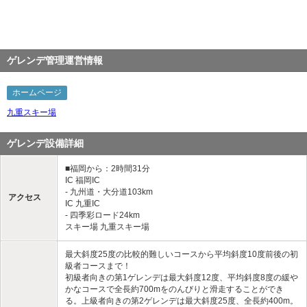
ゲレンデ管理運営情報
ホームページ
九重スキー場
ゲレンデ設備詳細
■福岡から：2時間31分
IC 福岡IC
- 九州道・大分道103km
アクセス
IC 九重IC
- 四季彩ロード24km
スキー場 九重スキー場
最大斜度25度の比較的難しいコースから平均斜度10度前後の初
級者コースまで！
初級者向きの第1ゲレンデは最大斜度12度、平均斜度8度の緩や
かなコースで全長約700mをのんびりと滑走することができ
る。上級者向きの第2ゲレンデは最大斜度25度、全長約400m。