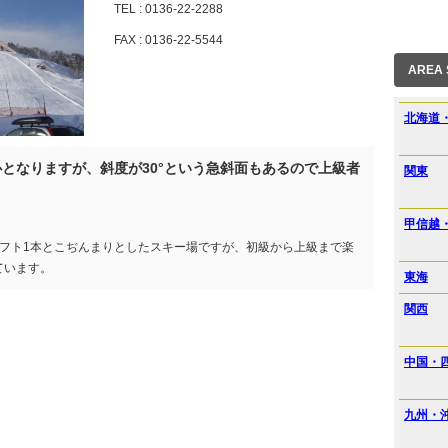
TEL : 0136-22-2288
FAX : 0136-22-5544
AREA
北海道
となりますが、斜度が30°という急斜面もあるので上級者
関東
甲信越
フト1本とこぢんまりとしたスキー場ですが、初級から上級まで楽
ています。
東海
関西
中国・
九州・