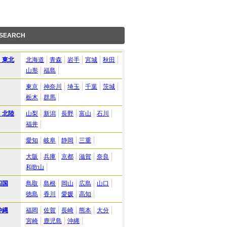
 SEARCH
・東北
北海道
青森
岩手
宮城
秋田
山形
福島
東京
神奈川
埼玉
千葉
茨城
栃木
群馬
・北陸
山梨
新潟
長野
富山
石川
福井
愛知
岐阜
静岡
三重
大阪
兵庫
京都
滋賀
奈良
和歌山
四国
鳥取
島根
岡山
広島
山口
徳島
香川
愛媛
高知
沖縄
福岡
佐賀
長崎
熊本
大分
宮崎
鹿児島
沖縄