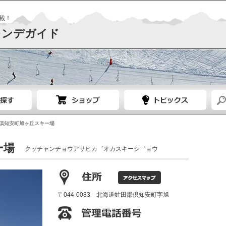
載！
レンデガイド
倶知安町旭ヶ丘スキー場
ー場
クッチャンチョウアサヒカ゛オカスキーシ゛ョウ
〒044-0083 北海道虻田郡倶知安町字旭