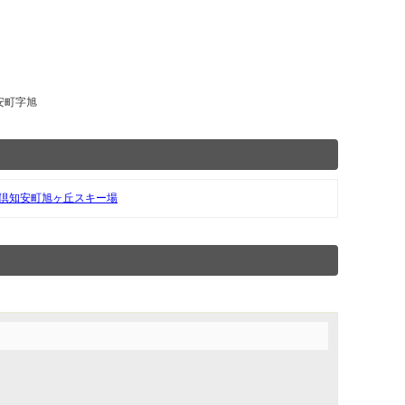
知安町字旭
倶知安町旭ヶ丘スキー場