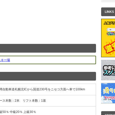
LINKS
スキー場
樽自動車道札幌北ICから国道230号をニセコ方面へ車で100km
ース本数：2本 リフト本数：1基
級50％ 中級20％ 上級30％