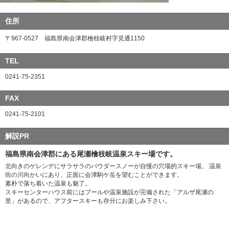
住所
〒967-0527 福島県南会津郡檜枝岐村字見通1150
TEL
0241-75-2351
FAX
0241-75-2101
解説PR
福島県南会津郡にある尾瀬檜枝岐温泉スキー場です。
北向きのゲレンデにサラサラのパウダースノーが自慢の穴場的スキー場。 温泉
街の川向かいにあり、正面に会津駒ケ岳を望むことができます。
素朴で落ち着いた温泉も魅了。
スキーセンターハウス前にはプールや温泉施設が完備された「アルザ尾瀬の
里」があるので、アフタースキーも存分にお楽しみ下さい。