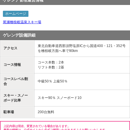
ゲレンデ管理運営情報
ホームページ
尾瀬檜枝岐温泉スキー場
ゲレンデ設備詳細
東北自動車道西那須野塩原ICから国道400・121・352号
アクセス
を檜枝岐方面へ車で90km
コース本数：2本
コース情報
リフト本数：2基
コースレベル割
中級50％ 上級50％
合
スキー・スノー
スキー90％ スノーボード10
ボード比率
駐車場
200台無料
上記内容は現在、変更されている場合があります。
最新の情報は、公式サイトから必ずご確認いただきますようお願いいたします。