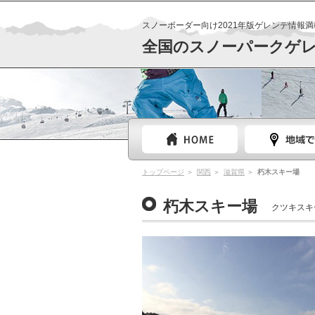
スノーボーダー向け2021年版ゲレンデ情報満
全国のスノーパークゲ
トップページ
関西
滋賀県
朽木スキー場
朽木スキー場
クツキスキ