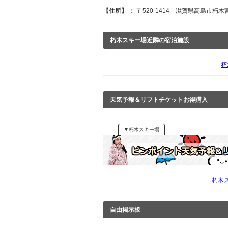
【住所】 ：
〒520-1414 滋賀県高島市朽木宮
朽木スキー場近隣の宿泊施設
朽
天気予報＆リフトチケットお得購入
▼朽木スキー場
朽木
自由掲示板