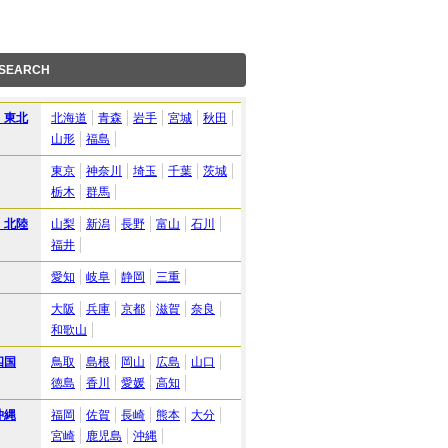
 SEARCH
・東北
北海道
青森
岩手
宮城
秋田
山形
福島
東京
神奈川
埼玉
千葉
茨城
栃木
群馬
・北陸
山梨
新潟
長野
富山
石川
福井
愛知
岐阜
静岡
三重
大阪
兵庫
京都
滋賀
奈良
和歌山
四国
鳥取
島根
岡山
広島
山口
徳島
香川
愛媛
高知
沖縄
福岡
佐賀
長崎
熊本
大分
宮崎
鹿児島
沖縄