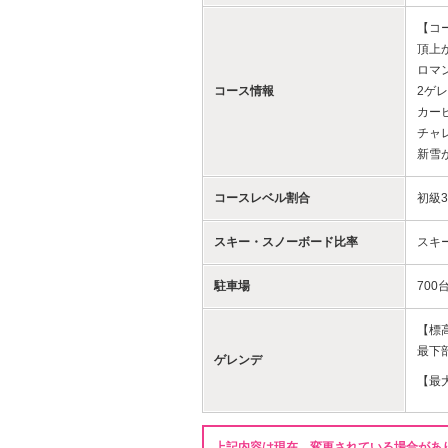
【コ
頂上
ロマ
コース情報
2ゲ
カー
チャ
新雪
コースレベル割合
初級3
スキー・スノーボード比率
スキー
駐車場
700
【標
最下部
ゲレンデ
【最
上記内容は現在、変更されている場合があ