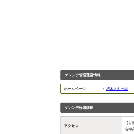
ゲレンデ管理運営情報
ホームページ
：
朽木スキー場
ゲレンデ設備詳細
【自
アクセス
名神