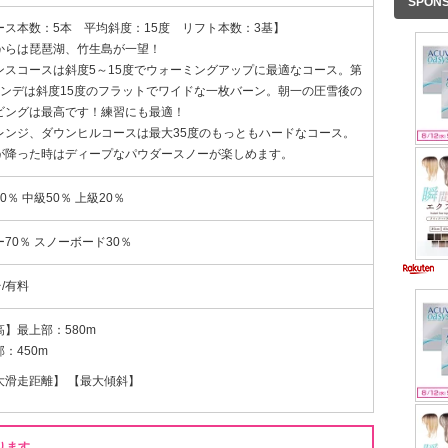
SPON
ース本数：5本 平均斜度：15度 リフト本数：3基】
からは琵琶湖、竹生島が一望！
ンスコースは斜度5～15度でウォーミングアップに最適なコース。第
レンデは斜度15度のフラットでワイドな一枚バーン。朝一の圧雪後の
ビングは最高です！練習にも最適！
レンジ、ダウンヒルコースは最大35度のもっともハードなコース。
が降った時はディープなパウダースノーが楽しめます。
0％ 中級50％ 上級20％
70％ スノーボード30％
台/有料
高】最上部：580m
：450m
大滑走距離】 【最大傾斜】
ります。