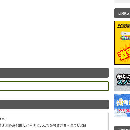
LINKS
動車】
高速道路京都東ICから国道161号を敦賀方面へ車で65km