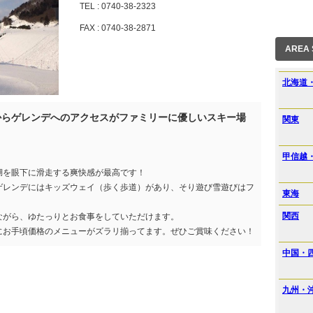
TEL : 0740-38-2323
FAX : 0740-38-2871
AREA
北海道
からゲレンデへのアクセスがファミリーに優しいスキー場
関東
甲信越
湖を眼下に滑走する爽快感が最高です！
ゲレンデにはキッズウェイ（歩く歩道）があり、そり遊び雪遊びはフ
東海
関西
ながら、ゆたっりとお食事をしていただけます。
にお手頃価格のメニューがズラリ揃ってます。ぜひご賞味ください！
中国・
九州・