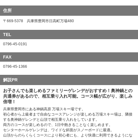
住所
〒669-5378 兵庫県豊岡市日高町万場480
TEL
0796-45-0191
FAX
0796-45-1366
解説PR
お子さんでも楽しめるファミリーゲレンデがおすすめ！奥神鍋との
共通券があるので、相互乗り入れ可能。コース幅が広がり、楽しみ
倍増！
兵庫県豊岡市にある神鍋高原 万場スキー場です。
初心者から上級者まで自由なコースアレンジが楽しめる万場スキー場は、隣接
する奥神鍋ゲレンデと山頂で相互乗り入れをしています。
両方のコースが楽しめるので、1日中飽きることなく楽しめます。
センターホールゲレンデは、ワイドな斜面がスノーボードに最適。
山頂からのらくらくコースにより初心者にも、より快適に利用できるようにな