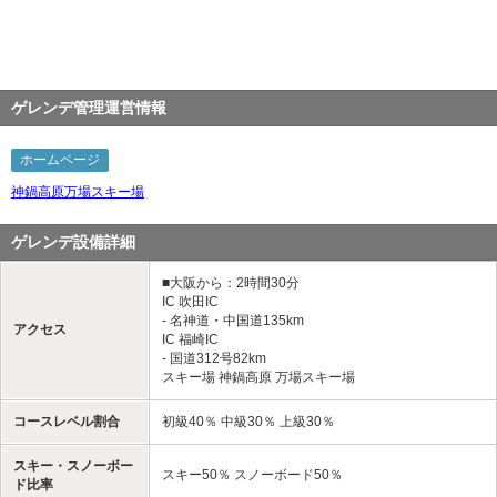
ゲレンデ管理運営情報
ホームページ
神鍋高原万場スキー場
ゲレンデ設備詳細
■大阪から：2時間30分
IC 吹田IC
- 名神道・中国道135km
アクセス
IC 福崎IC
- 国道312号82km
スキー場 神鍋高原 万場スキー場
コースレベル割合
初級40％ 中級30％ 上級30％
スキー・スノーボー
スキー50％ スノーボード50％
ド比率