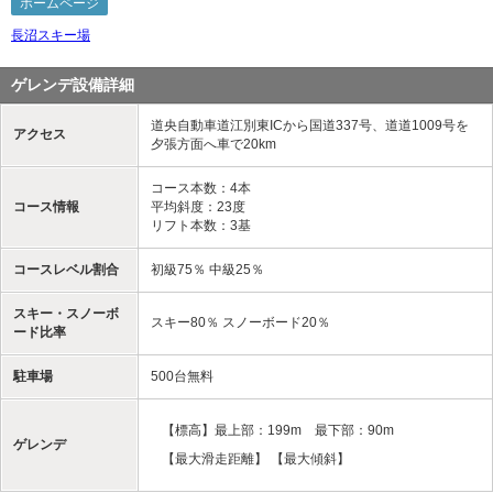
ホームページ
長沼スキー場
ゲレンデ設備詳細
道央自動車道江別東ICから国道337号、道道1009号を
アクセス
夕張方面へ車で20km
コース本数：4本
コース情報
平均斜度：23度
リフト本数：3基
コースレベル割合
初級75％ 中級25％
スキー・スノーボ
スキー80％ スノーボード20％
ード比率
駐車場
500台無料
【標高】最上部：199m 最下部：90m
ゲレンデ
【最大滑走距離】 【最大傾斜】