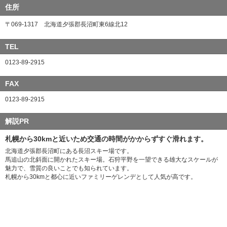
住所
〒069-1317 北海道夕張郡長沼町東6線北12
TEL
0123-89-2915
FAX
0123-89-2915
解説PR
札幌から30kmと近いため交通の時間がかからずすぐ滑れます。
北海道夕張郡長沼町にある長沼スキー場です。
馬追山の北斜面に開かれたスキー場。石狩平野を一望できる雄大なスケールが
魅力で、雪質の良いことでも知られています。
札幌から30kmと都心に近いファミリーゲレンデとして人気が高です。